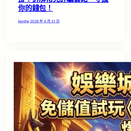
你的錢包！
blogtw
·
2026 年 4 月 21 日