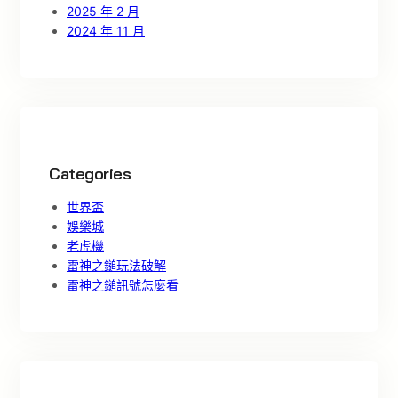
2025 年 2 月
2024 年 11 月
Categories
世界盃
娛樂城
老虎機
雷神之鎚玩法破解
雷神之鎚訊號怎麼看