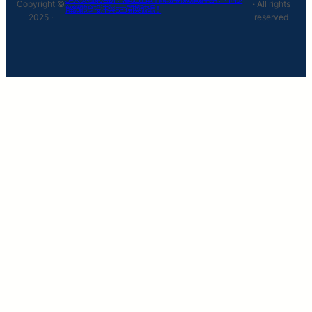
Copyright ©
· All rights
解鎖體育投注與 539開獎號碼！
2025 ·
reserved