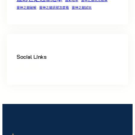
運彩賠率
雷神之鎚玩法破解
雷神之鎚破解
雷神之鎚訊號怎麼看
雷神之鎚試玩
Social Links
Facebook
X
LinkedIn
Instagram