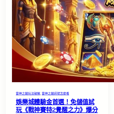
雷神之鎚玩法破解
, 
雷神之鎚訊號怎麼看
娛樂城體驗金首選！免儲值試
玩《戰神賽特2覺醒之力》爆分