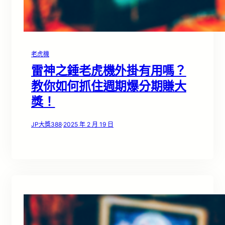
老虎機
雷神之錘老虎機外掛有用嗎？
教你如何抓住週期爆分期賺大
獎！
JP大獎388
·
2025 年 2 月 19 日