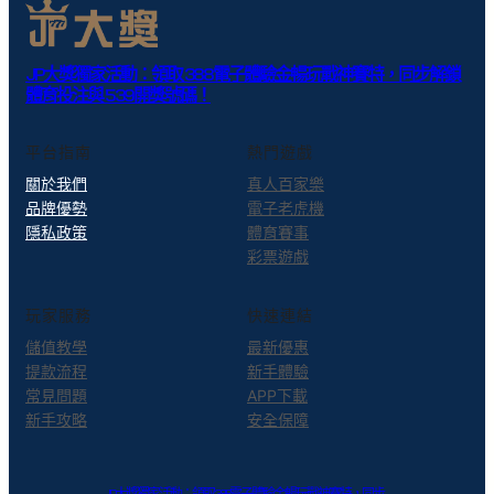
JP大獎獨家活動：領取 388電子體驗金暢玩戰神賽特，同步解鎖
體育投注與 539開獎號碼！
平台指南
熱門遊戲
關於我們
真人百家樂
品牌優勢
電子老虎機
隱私政策
體育賽事
彩票遊戲
玩家服務
快速連結
儲值教學
最新優惠
提款流程
新手體驗
常見問題
APP下載
新手攻略
安全保障
JP大獎獨家活動：領取 388電子體驗金暢玩戰神賽特，同步