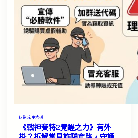
娛樂城
, 
老虎機
《戰神賽特2覺醒之力》有外
掛？拆解常見詐騙套路，守護