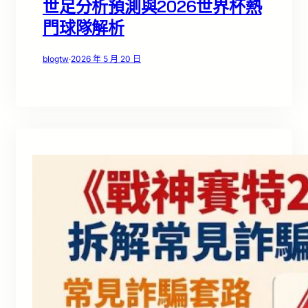
世足分析預測與2026世界杯熱
門球隊解析
blogtw
·
2026 年 5 月 20 日