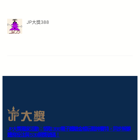
JP大獎388
JP大獎獨家活動：領取 388電子體驗金暢玩戰神賽特，同步解鎖
體育投注與 539開獎號碼！