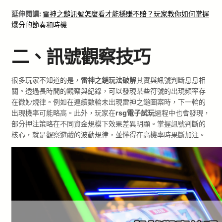
延伸閱讀
:
雷神之鎚訊號怎麼看才能穩賺不賠？玩家教你如何掌握
爆分的節奏和時機
二、
訊號觀察技巧
很多玩家不知道的是，
雷神之鎚玩法破解
其實與訊號判斷息息相
關。透過長時間的觀察與紀錄，可以發現某些符號的出現頻率存
在微妙規律。例如在連續數輪未出現雷神之鎚圖案時，下一輪的
出現機率可能略高。此外，玩家在
rsg電子試玩
過程中也會發現，
部分押注策略在不同資金規模下效果差異明顯。掌握訊號判斷的
核心，就是觀察遊戲的波動規律，並懂得在高機率時果斷加注。