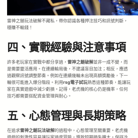
雷神之鎚玩法破解不藏私，帶你認識各種押注技巧和訊號判斷，
穩賺不輸錢！
四、
實戰經驗與注意事項
許多老玩家在實戰中都分享過，
雷神之鎚破解
並非一成不變，而
是需要靈活應用。在連續輸局後，不建議盲目加注；相反，應透
過觀察訊號調整節奏。例如在連續幾輪未出現高額獎勵後，下一
輪很可能進入爆分階段。利用
rsg電子試玩
熟悉這種節奏，能讓玩
家在真實遊戲中減少虧損。記得，老虎機的核心仍是機率，任何
技巧都需要搭配資金管理與耐心。
五、
心態管理與長期策略
在追求
雷神之鎚玩法破解
的過程中，心態管理至關重要。老虎機
遊戲的刺激性容易讓玩家過度冒險，導致短期損失擴大。保持冷