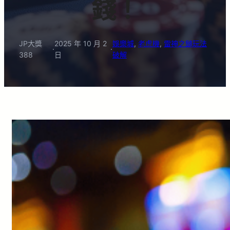
錢！
JP大獎
2025 年 10 月 2
娛樂城
, 
老虎機
, 
雷神之鎚玩法
·
·
388
日
破解