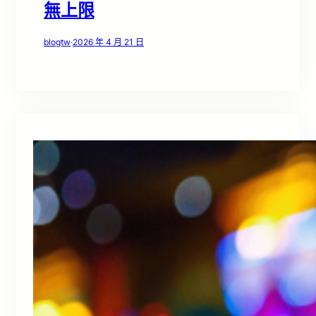
無上限
blogtw
·
2026 年 4 月 21 日