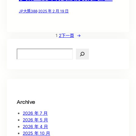
JP大獎388
·
2025 年 2 月 19 日
1
2
下一頁
→
S
e
a
r
c
h
Archive
2026 年 7 月
2026 年 5 月
2026 年 4 月
2025 年 10 月