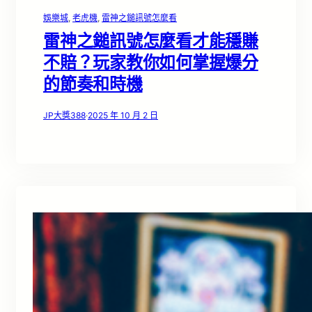
娛樂城
, 
老虎機
, 
雷神之鎚訊號怎麼看
雷神之鎚訊號怎麼看才能穩賺
不賠？玩家教你如何掌握爆分
的節奏和時機
JP大獎388
·
2025 年 10 月 2 日