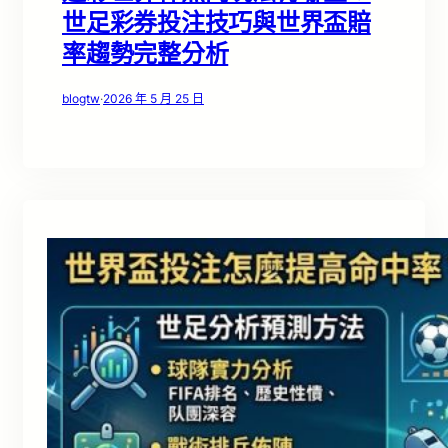
世足彩券投注技巧與世界盃賠
率趨勢完整分析
blogtw
·
2026 年 5 月 25 日