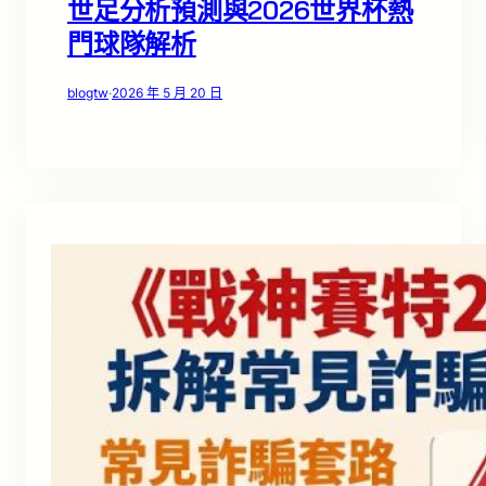
世足分析預測與2026世界杯熱
門球隊解析
blogtw
·
2026 年 5 月 20 日