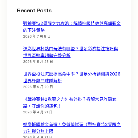
Recent Posts
戰神賽特2覺醒之力攻略：解鎖神級特效與高額彩金
的下注策略
2026 年 7 月 8 日
運彩世界杯熱門玩法有哪些？世足彩券投注技巧與
世界盃賠率趨勢完整分析
2026 年 5 月 25 日
世界盃投注怎麼提高命中率？世足分析預測與2026
世界杯熱門球隊解析
2026 年 5 月 20 日
《戰神賽特2覺醒之力》有外掛？拆解常見詐騙套
路，守護你的錢包！
2026 年 4 月 21 日
娛樂城體驗金首選！免儲值試玩《戰神賽特2覺醒之
力》爆分無上限
2026 年 4 月 21 日