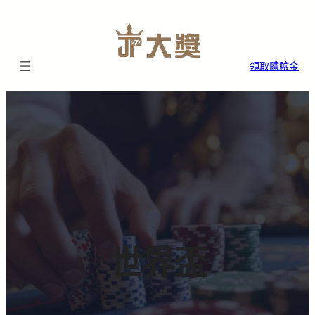
跳
至
主
要
領取體驗金
內
容
世界盃