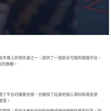
為市場上的領先者之一，提供了一個安全可靠的遊戲平台，
金的樂趣。
證了平台的運營合規，也確保了玩家的個人資料和資金安
環境。
平透明，完全不會有任何的作弊或操作遊戲結果的行為。這