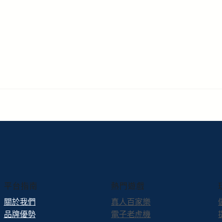
平台指南
熱門遊戲
關於我們
真人百家樂
品牌優勢
電子老虎機