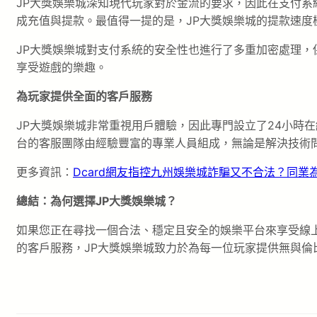
JP大獎娛樂城深知現代玩家對於金流的要求，因此在支付
成充值與提款。最值得一提的是，JP大獎娛樂城的提款速
JP大獎娛樂城對支付系統的安全性也進行了多重加密處理
享受遊戲的樂趣。
為玩家提供全面的客戶服務
JP大獎娛樂城非常重視用戶體驗，因此專門設立了24小時
台的客服團隊由經驗豐富的專業人員組成，無論是解決技術
更多資訊：
Dcard網友指控九州娛樂城詐騙又不合法？同業
總結：為何選擇JP大獎娛樂城？
如果您正在尋找一個合法、穩定且安全的娛樂平台來享受線
的客戶服務，JP大獎娛樂城致力於為每一位玩家提供無與倫