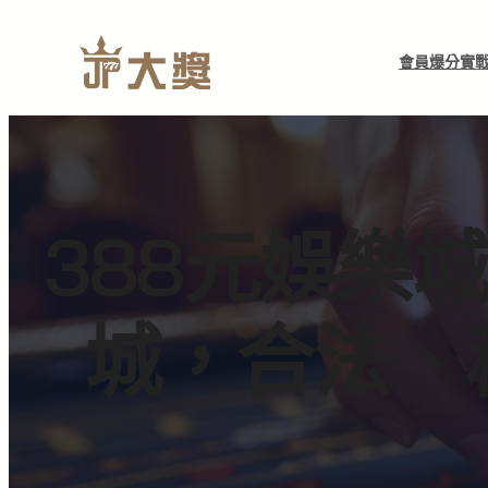
跳
至
會員爆分實
主
要
內
容
388元娛樂
城，合法、