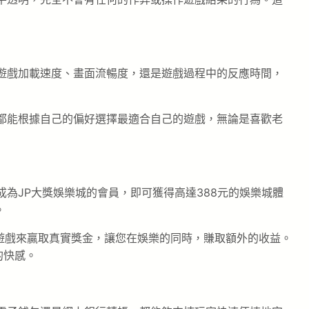
遊戲加載速度、畫面流暢度，還是遊戲過程中的反應時間，
都能根據自己的偏好選擇最適合自己的遊戲，無論是喜歡老
為JP大獎娛樂城的會員，即可獲得高達388元的娛樂城體
。
遊戲來贏取真實獎金，讓您在娛樂的同時，賺取額外的收益。
的快感。