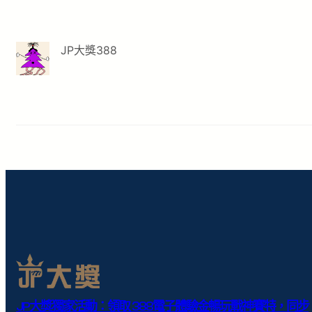
JP大獎388
JP大獎獨家活動：領取 388電子體驗金暢玩戰神賽特，同步