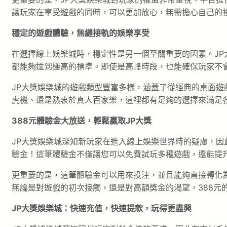
讓玩家在享受遊戲的同時，可以更加放心，無需擔心自己的
穩定的遊戲體驗，無縫接軌的娛樂享受
在選擇線上娛樂城時，穩定性是另一個至關重要的因素。J
都能夠達到極高的標準。即使是高峰時段，也能確保玩家不
JP大獎娛樂城的遊戲類型豐富多樣，涵蓋了從經典的桌面
虎機、還是熱衷於真人百家樂，這裡都有足夠的選擇來滿足
388元體驗金大放送，輕鬆贏取JP大獎
JP大獎娛樂城深知新玩家在進入線上娛樂世界時的疑慮，因
驗金！這筆體驗金不僅讓您可以免費試玩多種遊戲，還能提
更重要的是，這筆體驗金可以用來投注，並且能夠直接轉化
無論是對遊戲的初次接觸，還是對高額獎金的渴望，388元
JP大獎娛樂城：快速充值，快速提款，玩得更盡興