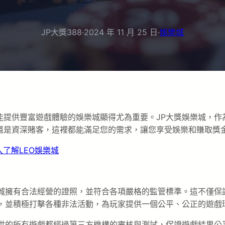
JP大獎388
·
2024 年 11 月 25 日
·
娛樂城
能提供豐富遊戲體驗的娛樂城顯得尤為重要。JP大獎娛樂城，作
還是資深賭客，這裡都能滿足您的需求，讓您享受娛樂和賺取獎
了解LEO娛樂城
樂城擁有合法經營的證照，並符合各項嚴格的監管標準。這不僅保
範，並積極打擊各種非法活動，為玩家提供一個公平、公正的遊戲
提供的所有遊戲都經過第三方機構的審核與測試，保證遊戲結果公