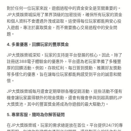
對於任何一位玩家來說，遊戲過程中的資金安全是至關重要的。
JP大獎娛樂城採用了業界頂級的加密技術，確保所有玩家的資金
和個人資料不會遭遇外洩或盜取。這使得每位玩家都能夠安心投
入遊戲，專注於贏取獎金，而不需要擔心交易過程中的安全問
題。
4. 多重優惠，回饋玩家的豐厚獎金
JP大獎娛樂城深知，玩家的支持是平台發展的核心。因此，除了
註冊送388電子體驗金的優惠外，平台還為老玩家準備了多種豐
厚的回饋活動。例如，存款紅利、每日簽到獎勳、推薦好友獎勳
等多樣化的優惠，旨在讓每位玩家都能夠感受到平台的誠意和關
懷。
JP大獎娛樂城每月還會定期舉辦各種促銷活動，這些活動不僅有
機會讓玩家贏得額外的現金獎勳，還會有機會參與到超高額的JP
大獎獎池，其中的豐富獎金將成為你遊戲的最大驅動力。
5. 專業客服，隨時為你解答疑問
在JP大獎娛樂城，玩家的需求總是放在首位。平台提供24/7的專