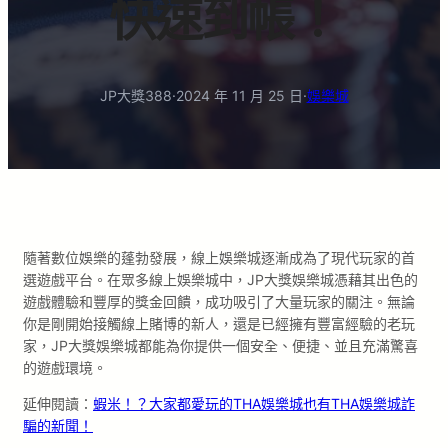
快速到帳！
JP大獎388
·
2024 年 11 月 25 日
·
娛樂城
隨著數位娛樂的蓬勃發展，線上娛樂城逐漸成為了現代玩家的首
選遊戲平台。在眾多線上娛樂城中，JP大獎娛樂城憑藉其出色的
遊戲體驗和豐厚的獎金回饋，成功吸引了大量玩家的關注。無論
你是剛開始接觸線上賭博的新人，還是已經擁有豐富經驗的老玩
家，JP大獎娛樂城都能為你提供一個安全、便捷、並且充滿驚喜
的遊戲環境。
延伸閱讀：
蝦米！？大家都愛玩的THA娛樂城也有THA娛樂城詐
騙的新聞！